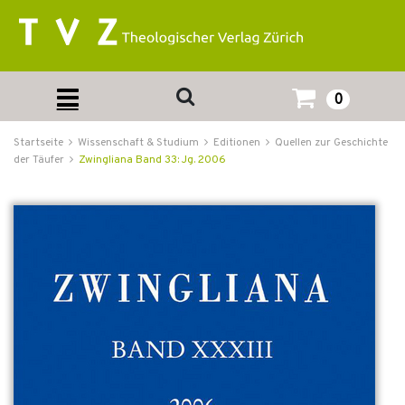
0
Startseite
Wissenschaft & Studium
Editionen
Quellen zur Geschichte
der Täufer
Zwingliana Band 33: Jg. 2006