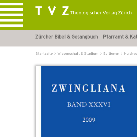
Zürcher Bibel & Gesangbuch
Pfarramt & Ka
Startseite
Wissenschaft & Studium
Editionen
Huldryc