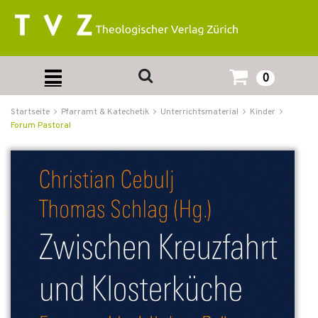
0
Startseite
Pfarramt & Katechetik
Unterrichtsmaterial
Kinder
Forum Pastoral