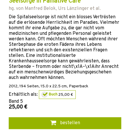
Seelsorge in Palliative Care
hg. von
Manfred Belok
,
Urs Länzlinger
et al.
Die Spitalseelsorge ist nicht ein blosses Vertrösten
auf die erlösende Herrlichkeit im Paradies. Vielmehr
kommt ihr eine Aufgabe zu, die gar nicht vom
medizinischen und pflegenden Personal geleistet
werden kann. Oft möchten Menschen während ihrer
Sterbephase die «roten Fäden» ihres Lebens
reflektieren und sich den existenziellen Fragen
stellen. Eine institutionalisierte
Krankenhausseelsorge kann gewährleisten, dass
Sterbende – fromm oder nicht\x1A–\x1Aihr Anrecht
auf ein menschenwürdiges Beziehungsgeschehen
auch wahrnehmen können.
2012
,
194
Seiten, 15.0 x 22.5 cm,
Paperback
Erhältlich als:
Buch
25,00 €
Band
5
25,00 €
bestellen