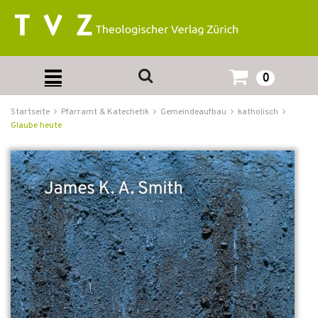
0
Startseite
Pfarramt & Katechetik
Gemeindeaufbau
katholisch
Glaube heute