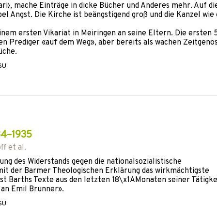
ari›, mache Einträge in dicke Bücher und Anderes mehr. Auf di
l Angst. Die Kirche ist beängstigend groß und die Kanzel wie 
einem ersten Vikariat in Meiringen an seine Eltern. Die ersten 
den Prediger «auf dem Weg», aber bereits als wachen Zeitgeno
üche.
 SU
34–1935
ff
et al.
ng des Widerstands gegen die nationalsozialistische
mit der Barmer Theologischen Erklärung das wirkmächtigste
t Barths Texte aus den letzten 18\x1AMonaten seiner Tätigkei
 an Emil Brunner».
 SU