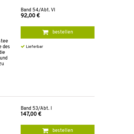
Band
54/Abt. VI
92,00 €
bestellen
stee
e des
Lieferbar
die
 und
zu
Band
53/Abt. I
147,00 €
bestellen