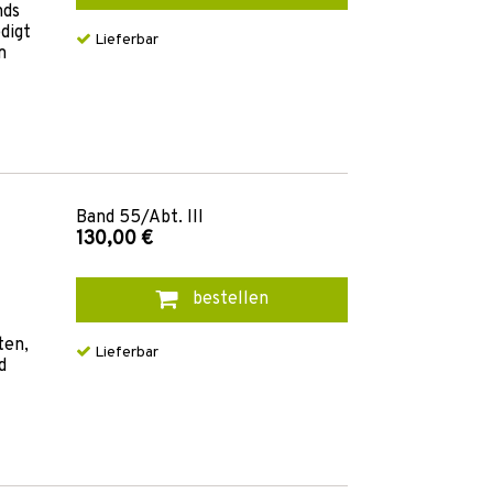
nds
digt
Lieferbar
m
Band
55/Abt. III
130,00 €
bestellen
ten,
Lieferbar
d