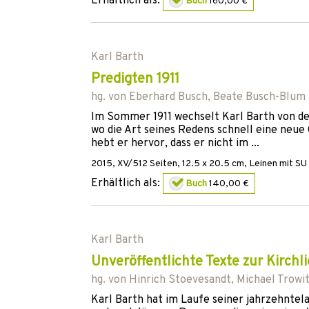
Erhältlich als:
Buch
160,00 €
Karl Barth
Predigten 1911
hg. von
Eberhard Busch
,
Beate Busch-Blum
Im Sommer 1911 wechselt Karl Barth von der
wo die Art seines Redens schnell eine neue
hebt er hervor, dass er nicht im ...
2015
,
XV/512
Seiten, 12.5 x 20.5 cm,
Leinen mit SU
Erhältlich als:
Buch
140,00 €
Karl Barth
Unveröffentlichte Texte zur Kirch
hg. von
Hinrich Stoevesandt
,
Michael Trowi
Karl Barth hat im Laufe seiner jahrzehnte