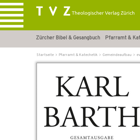
Zürcher Bibel & Gesangbuch
Pfarramt & Ka
Startseite
Pfarramt & Katechetik
Gemeindeaufbau
e