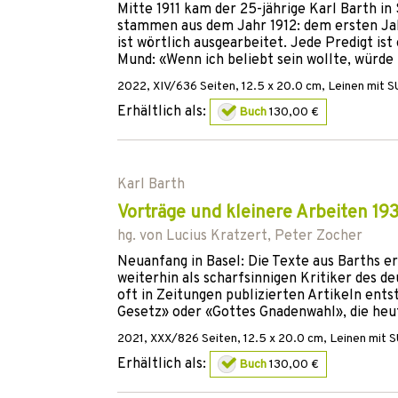
Mitte 1911 kam der 25-jährige Karl Barth in
stammen aus dem Jahr 1912: dem ersten Jah
ist wörtlich ausgearbeitet. Jede Predigt is
Mund: «Wenn ich beliebt sein wollte, würde 
2022
,
XIV/636
Seiten, 12.5 x 20.0 cm,
Leinen mit S
Erhältlich als:
Buch
130,00 €
Karl Barth
Vorträge und kleinere Arbeiten 19
hg. von
Lucius Kratzert
,
Peter Zocher
Neuanfang in Basel: Die Texte aus Barths e
weiterhin als scharfsinnigen Kritiker des 
oft in Zeitungen publizierten Artikeln ent
Gesetz» oder «Gottes Gnadenwahl», die heu
2021
,
XXX/826
Seiten, 12.5 x 20.0 cm,
Leinen mit 
Erhältlich als:
Buch
130,00 €