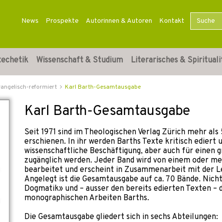
News
Prospekte
Autorinnen & Autoren
Kontakt
techetik
Wissenschaft & Studium
Literarisches & Spirituali
vangelisch-reformiert
Karl Barth-Gesamtausgabe
Karl Barth-Gesamtausgabe
Seit 1971 sind im Theologischen Verlag Zürich mehr al
erschienen. In ihr werden Barths Texte kritisch ediert u
wissenschaftliche Beschäftigung, aber auch für einen 
zugänglich werden. Jeder Band wird von einem oder m
bearbeitet und erscheint in Zusammenarbeit mit der Le
Angelegt ist die Gesamtausgabe auf ca. 70 Bände. Nich
Dogmatik» und – ausser den bereits edierten Texten – d
monographischen Arbeiten Barths.
Die Gesamtausgabe gliedert sich in sechs Abteilungen: