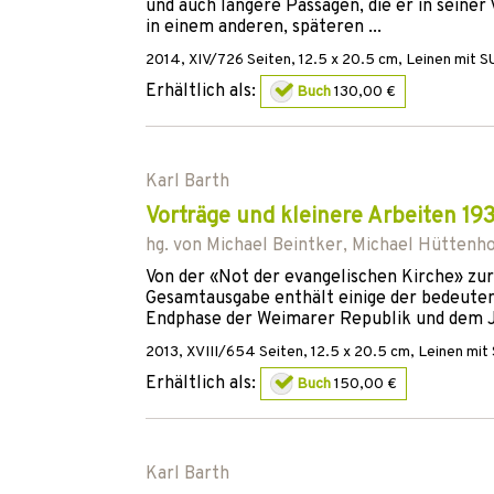
und auch längere Passagen, die er in seine
in einem anderen, späteren ...
2014
,
XIV/726
Seiten, 12.5 x 20.5 cm,
Leinen mit S
Erhältlich als:
Buch
130,00 €
Karl Barth
Vorträge und kleinere Arbeiten 19
hg. von
Michael Beintker
,
Michael Hüttenho
Von der «Not der evangelischen Kirche» zu
Gesamtausgabe enthält einige der bedeutend
Endphase der Weimarer Republik und dem Ja
2013
,
XVIII/654
Seiten, 12.5 x 20.5 cm,
Leinen mit
Erhältlich als:
Buch
150,00 €
Karl Barth