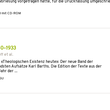
r Vorlesung vorgetragen hatte, für die Druckfassung umgeschri
U
mit CD-ROM
30–1933
ff
et al.
r «Theologischen Existenz heute»: Der neue Band der
sten Aufsätze Karl Barths. Die Edition der Texte aus der
hr der ...
 SU