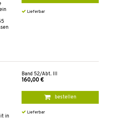
e
ein
Lieferbar
55
ssen
Band
52/Abt. III
160,00 €
bestellen
Lieferbar
t in