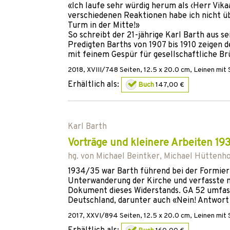
«Ich laufe sehr würdig herum als ‹Herr Vika
verschiedenen Reaktionen habe ich nicht übe
Turm in der Mitte!»
So schreibt der 21-jährige Karl Barth aus s
Predigten Barths von 1907 bis 1910 zeigen 
mit feinem Gespür für gesellschaftliche Br
2018
,
XVIII/748
Seiten, 12.5 x 20.0 cm,
Leinen mit
Erhältlich als:
Buch
147,00 €
Karl Barth
Vorträge und kleinere Arbeiten 19
hg. von
Michael Beintker
,
Michael Hüttenho
1934/35 war Barth führend bei der Formieru
Unterwanderung der Kirche und verfasste 
Dokument dieses Widerstands. GA 52 umfass
Deutschland, darunter auch «Nein! Antwort
2017
,
XXVI/894
Seiten, 12.5 x 20.0 cm,
Leinen mit