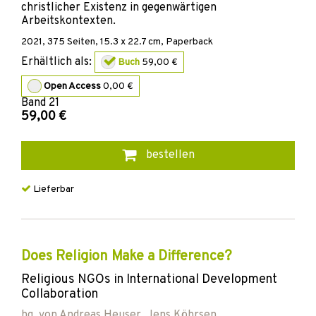
christlicher Existenz in gegenwärtigen
Arbeitskontexten.
2021
,
375
Seiten, 15.3 x 22.7 cm,
Paperback
Erhältlich als:
Buch
59,00 €
Open Access
0,00 €
Band
21
59,00 €
bestellen
Lieferbar
Does Religion Make a Difference?
Religious NGOs in International Development
Collaboration
hg. von
Andreas Heuser
,
Jens Köhrsen