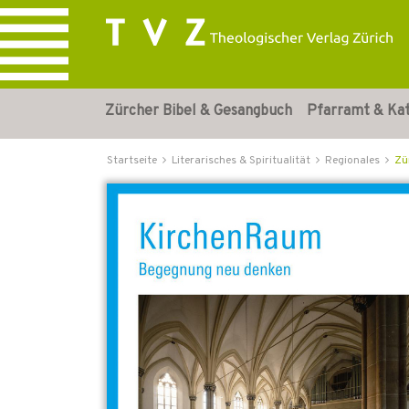
Zürcher Bibel & Gesangbuch
Pfarramt & Ka
Startseite
Literarisches & Spiritualität
Regionales
Zü