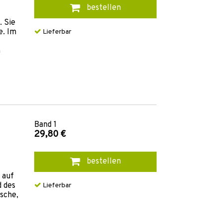
bestellen
. Sie
e. Im
Lieferbar
n
Band
1
29,80 €
bestellen
 auf
d des
Lieferbar
ische,