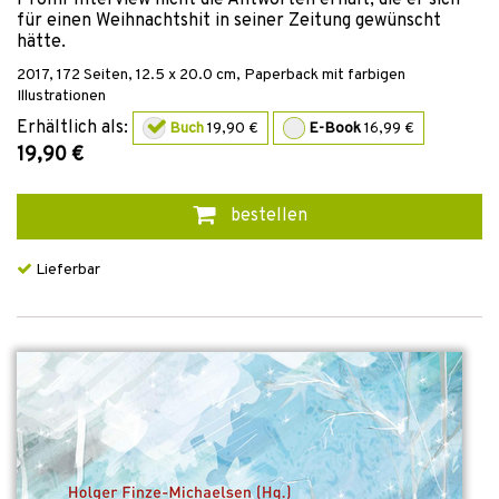
Promi-Interview nicht die Antworten erhält, die er sich
für einen Weihnachtshit in seiner Zeitung gewünscht
hätte.
2017
,
172
Seiten, 12.5 x 20.0 cm,
Paperback mit farbigen
Illustrationen
Erhältlich als:
Buch
19,90 €
E-Book
16,99 €
19,90 €
bestellen
Lieferbar