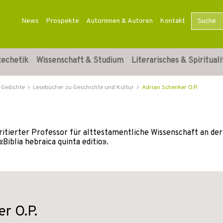
News
Prospekte
Autorinnen & Autoren
Kontakt
techetik
Wissenschaft & Studium
Literarisches & Spirituali
 Gedichte
Lesebücher zu Geschichte und Kultur
Adrian Schenker O.P.
ritierter Professor für alttestamentliche Wissenschaft an der 
iblia hebraica quinta editio».
r O.P.