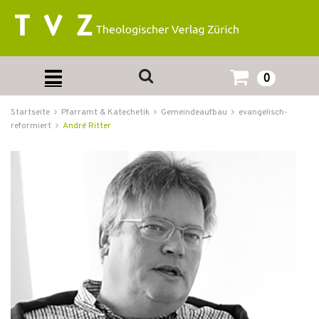
0
Startseite
Pfarramt & Katechetik
Gemeindeaufbau
evangelisch-
reformiert
André Ritter