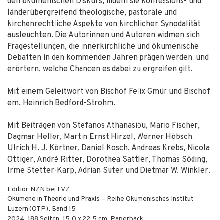
den ökumenischen Diskurs, indem sie konfessions- und
länderübergreifend theologische, pastorale und
kirchenrechtliche Aspekte von kirchlicher Synodalität
ausleuchten. Die Autorinnen und Autoren widmen sich
Fragestellungen, die innerkirchliche und ökumenische
Debatten in den kommenden Jahren prägen werden, und
erörtern, welche Chancen es dabei zu ergreifen gilt.
Mit einem Geleitwort von Bischof Felix Gmür und Bischof
em. Heinrich Bedford-Strohm.
Mit Beiträgen von Stefanos Athanasiou, Mario Fischer,
Dagmar Heller, Martin Ernst Hirzel, Werner Höbsch,
Ulrich H. J. Körtner, Daniel Kosch, Andreas Krebs, Nicola
Ottiger, André Ritter, Dorothea Sattler, Thomas Söding,
Irme Stetter-Karp, Adrian Suter und Dietmar W. Winkler.
Edition NZN bei TVZ
Ökumene in Theorie und Praxis – Reihe Ökumenisches Institut
Luzern (ÖTP), Band 15
2024
,
188
Seiten, 15.0 x 22.5 cm,
Paperback