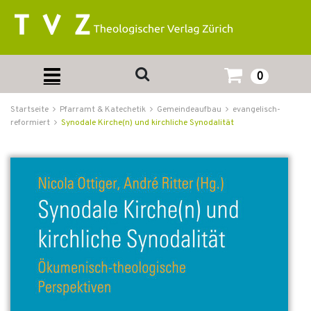
0
Startseite
Pfarramt & Katechetik
Gemeindeaufbau
evangelisch-
reformiert
Synodale Kirche(n) und kirchliche Synodalität