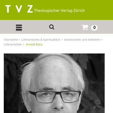
0
Startseite
Literarisches & Spiritualität
Geschichten und Gedichte
Literarisches
Arnold Benz