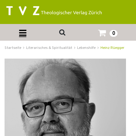
0
Startseite
Literarisches & Spiritualität
Lebenshilfe
Heinz Rüegger