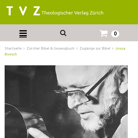
0
Startseite
Zürcher Bibel & Gesangbuch
Zugänge zur Bibel
Josua
Boesch