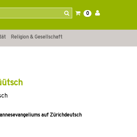
0
tät
Religion & Gesellschaft
üütsch
sch
hannesevangeliums auf Zürichdeutsch