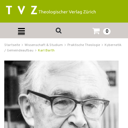
0
Startseite
Wissenschaft & Studium
Praktische Theologie
Kybernetik
/ Gemeindeaufbau
Karl Barth