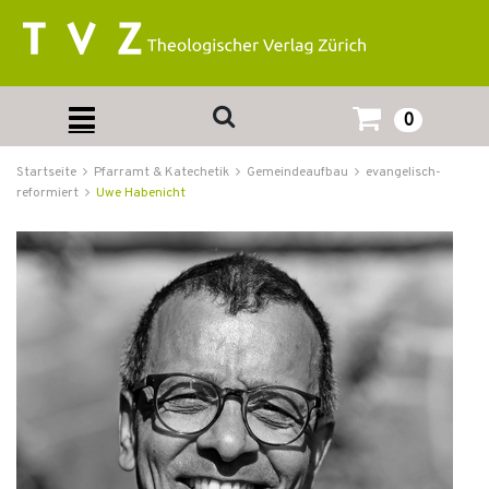
0
Startseite
Pfarramt & Katechetik
Gemeindeaufbau
evangelisch-
reformiert
Uwe Habenicht