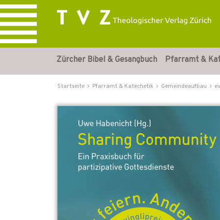
Zürcher Bibel & Gesangbuch
Pfarramt & Ka
Startseite
Pfarramt & Katechetik
Gemeindeaufbau
e