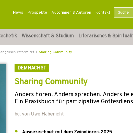
News
Prospekte
Autorinnen & Autoren
Kontakt
techetik
Wissenschaft & Studium
Literarisches & Spirituali
vangelisch-reformiert
Sharing Community
DEMNÄCHST
Sharing Community
Anders hören. Anders sprechen. Anders feie
Ein Praxisbuch für partizipative Gottesdien
hg. von
Uwe Habenicht
Ausgezeichnet mit dem Zwinglipreis 2025