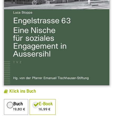
Klick ins Buch
Buch
E-Book
19,80 €
16,99 €