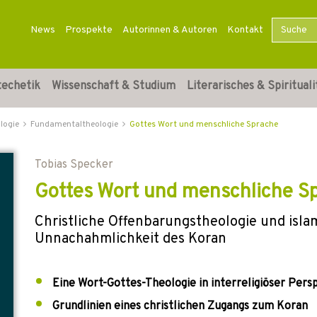
News
Prospekte
Autorinnen & Autoren
Kontakt
techetik
Wissenschaft & Studium
Literarisches & Spirituali
logie
Fundamentaltheologie
Gottes Wort und menschliche Sprache
Tobias Specker
Gottes Wort und menschliche S
Christliche Offenbarungstheologie und isla
Unnachahmlichkeit des Koran
Eine Wort-Gottes-Theologie in interreligiöser Pers
Grundlinien eines christlichen Zugangs zum Koran