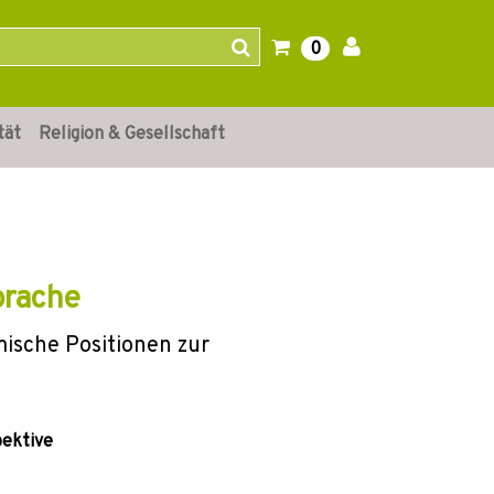
0
tät
Religion & Gesellschaft
prache
mische Positionen zur
pektive