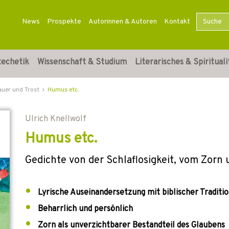
News
Prospekte
Autorinnen & Autoren
Kontakt
techetik
Wissenschaft & Studium
Literarisches & Spirituali
auer und Trost
Humus etc.
Ulrich Knellwolf
Humus etc.
Gedichte von der Schlaflosigkeit, vom Zorn 
Lyrische Auseinandersetzung mit biblischer Traditi
Beharrlich und persönlich
Zorn als unverzichtbarer Bestandteil des Glaubens