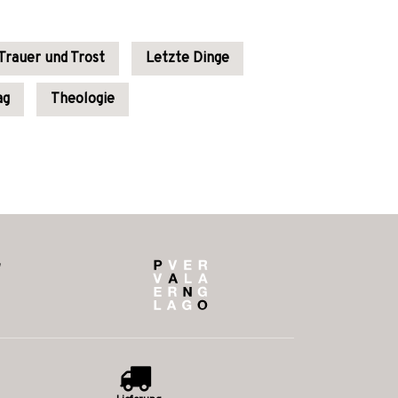
Trauer und Trost
Letzte Dinge
ag
Theologie