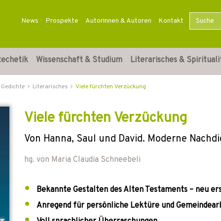
News
Prospekte
Autorinnen & Autoren
Kontakt
techetik
Wissenschaft & Studium
Literarisches & Spirituali
 Gedichte
Literarisches
Viele fürchten Verzückung
Viele fürchten Verzückung
Von Hanna, Saul und David. Moderne Nachd
hg. von
Maria Claudia Schneebeli
Bekannte Gestalten des Alten Testaments – neu er
Anregend für persönliche Lektüre und Gemeindear