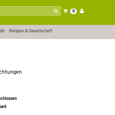
0
tät
Religion & Gesellschaft
ichtungen
schlossen
beit