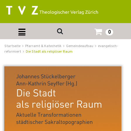
0
Startseite
Pfarramt & Katechetik
Gemeindeaufbau
evangelisch-
reformiert
Die Stadt als religiöser Raum