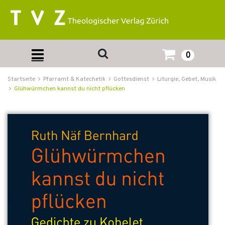
0
Startseite
Pfarramt & Katechetik
Gottesdienst
Liturgie, Gebet, Musik
Glühwürmchen kannst du nicht pflücken