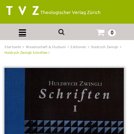
0
Startseite
Wissenschaft & Studium
Editionen
Huldrych Zwingli
Huldrych Zwingli Schriften I