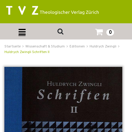
0
Startseite
Wissenschaft & Studium
Editionen
Huldrych Zwingli
Huldrych Zwingli Schriften II