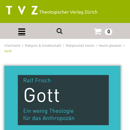
0
Startseite
Religion & Gesellschaft
Religiosität heute
Heute glauben
Gott