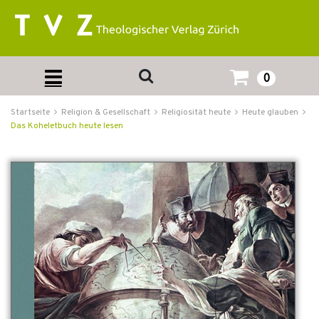
0
Startseite
Religion & Gesellschaft
Religiosität heute
Heute glauben
Das Koheletbuch heute lesen