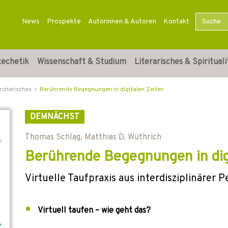
News
Prospekte
Autorinnen & Autoren
Kontakt
techetik
Wissenschaft & Studium
Literarisches & Spirituali
rcherisches
Berührende Begegnungen in digitalen Zeiten
DEMNÄCHST
Thomas Schlag
,
Matthias D. Wüthrich
Berührende Begegnungen in dig
Virtuelle Taufpraxis aus interdisziplinärer 
Virtuell taufen – wie geht das?