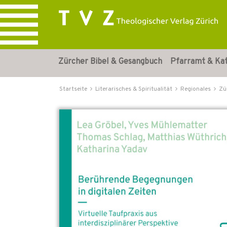
Zürcher Bibel & Gesangbuch
Pfarramt & Ka
Startseite
Literarisches & Spiritualität
Regionales
Zü