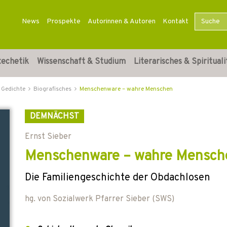
News
Prospekte
Autorinnen & Autoren
Kontakt
techetik
Wissenschaft & Studium
Literarisches & Spirituali
 Gedichte
Biografisches
Menschenware – wahre Menschen
DEMNÄCHST
Ernst Sieber
Menschenware – wahre Mensch
Die Familiengeschichte der Obdachlosen
hg. von
Sozialwerk Pfarrer Sieber (SWS)