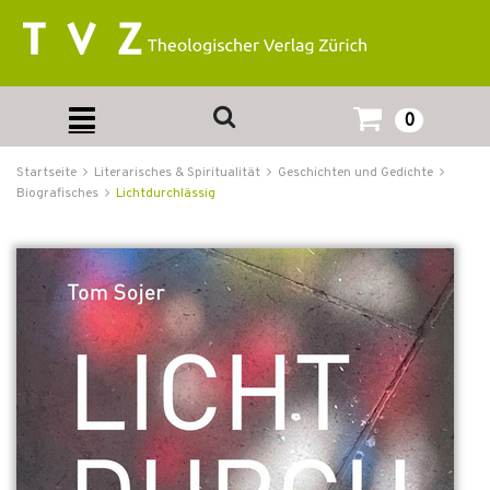
0
Startseite
Literarisches & Spiritualität
Geschichten und Gedichte
Biografisches
Lichtdurchlässig