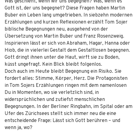
Was geschieht, wenn wir uns begegnen? Was, wenn es
Gott ist, der uns begegnet? Diese Fragen haben Martin
Buber ein Leben lang umgetrieben. In siebzehn modernen
Erzählungen und kurzen Reflexionen erzählt Tom Sojer
biblische Begegnungen neu, ausgehend von der
Übersetzung von Martin Buber und Franz Rosenzweig.
Inspirieren lässt er sich von Abraham, Hagar, Hanna oder
Hiob, die in vielerlei Gestalt dem Gestaltlosen begegnen.
Gott dringt ihnen unter die Haut, wirft sie zu Boden,
küsst ungefragt. Kein Blick bleibt folgenlos.
Doch auch im Heute bleibt Begegnung ein Risiko. Sie
fordert alles: Stimme, Körper, Herz. Die Protagonisten
in Tom Sojers Erzählungen ringen mit dem namenlosen
Du in Momenten, wo sie verletzlich sind, in
widersprüchlichen und zutiefst menschlichen
Begegnungen. In der Berliner Ringbahn, im Spital oder am
Ufer des Zürichsees stellt sich immer neu die eine
entscheidende Frage: Lässt sich Gott berühren – und
wenn ja, wo?