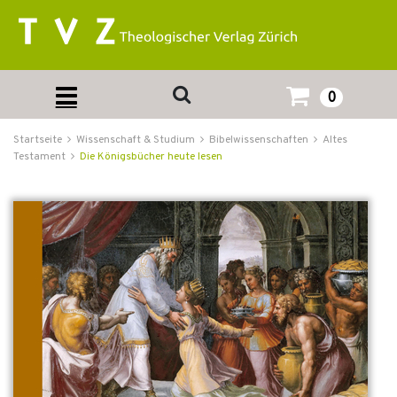
0
Startseite
Wissenschaft & Studium
Bibelwissenschaften
Altes
Testament
Die Königsbücher heute lesen