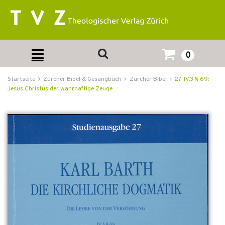
0
Startseite
Zürcher Bibel & Gesangbuch
Zürcher Bibel
27: IV.3 § 69:
Jesus Christus der wahrhaftige Zeuge