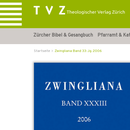
Zürcher Bibel & Gesangbuch
Pfarramt & Ka
Startseite
Zwingliana Band 33: Jg. 2006