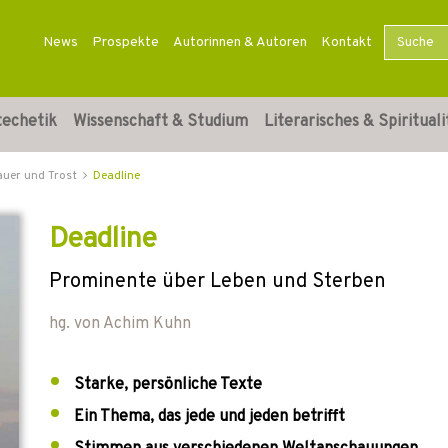
News
Prospekte
Autorinnen & Autoren
Kontakt
techetik
Wissenschaft & Studium
Literarisches & Spirituali
auer und Trost
Deadline
Deadline
Prominente über Leben und Sterben
hg. von
Achim Kuhn
Starke, persönliche Texte
Ein Thema, das jede und jeden betrifft