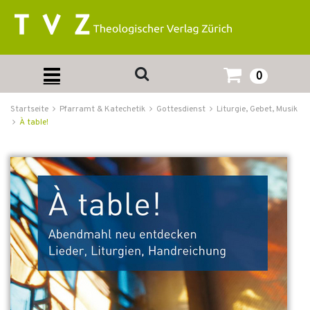
0
Startseite
Pfarramt & Katechetik
Gottesdienst
Liturgie, Gebet, Musik
À table!