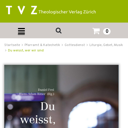
0
Startseite
Pfarramt & Katechetik
Gottesdienst
Liturgie, Gebet, Musik
Du weisst, wer wir sind