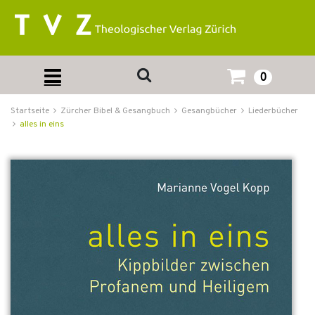
0
Startseite
Zürcher Bibel & Gesangbuch
Gesangbücher
Liederbücher
alles in eins