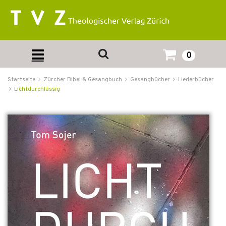
0
Startseite
Zürcher Bibel & Gesangbuch
Gesangbücher
Liederbücher
Lichtdurchlässig