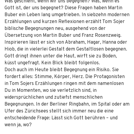
Was geschieht, wenn wir uns begegnen? Was, wenn es
Gott ist, der uns begegnet? Diese Fragen haben Martin
Buber ein Leben lang umgetrieben. In siebzehn modernen
Erzählungen und kurzen Reflexionen erzählt Tom Sojer
biblische Begegnungen neu, ausgehend von der
Übersetzung von Martin Buber und Franz Rosenzweig.
Inspirieren lässt er sich von Abraham, Hagar, Hanna oder
Hiob, die in vielerlei Gestalt dem Gestaltlosen begegnen.
Gott dringt ihnen unter die Haut, wirft sie zu Boden,
küsst ungefragt. Kein Blick bleibt folgenlos.
Doch auch im Heute bleibt Begegnung ein Risiko. Sie
fordert alles: Stimme, Körper, Herz. Die Protagonisten
in Tom Sojers Erzählungen ringen mit dem namenlosen
Du in Momenten, wo sie verletzlich sind, in
widersprüchlichen und zutiefst menschlichen
Begegnungen. In der Berliner Ringbahn, im Spital oder am
Ufer des Zürichsees stellt sich immer neu die eine
entscheidende Frage: Lässt sich Gott berühren – und
wenn ja, wo?