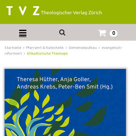
0
Startseite
Pfarramt & Katechetik
Gemeindeaufbau
evangelisch-
reformiert
Altkatholische Theologie