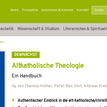
News
Prospekte
Autorinnen & Autoren
Kontakt
techetik
Wissenschaft & Studium
Literarisches & Spirituali
gie
DEMNÄCHST
Altkatholische Theologie
Ein Handbuch
hg. von
Theresa Hüther
,
Peter-Ben Smit
,
Andreas Kreb
Authentischer Einblick in die alt-katholische/chris