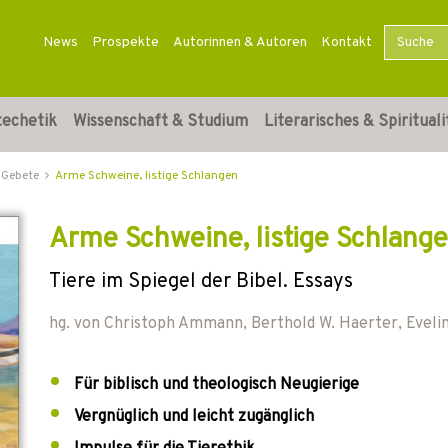
News
Prospekte
Autorinnen & Autoren
Kontakt
techetik
Wissenschaft & Studium
Literarisches & Spirituali
Gebete
Arme Schweine, listige Schlangen
Arme Schweine, listige Schlang
Tiere im Spiegel der Bibel. Essays
hg. von
Christoph Ammann
,
Berthold W. Haerter
,
Eveli
Für biblisch und theologisch Neugierige
Vergnüglich und leicht zugänglich