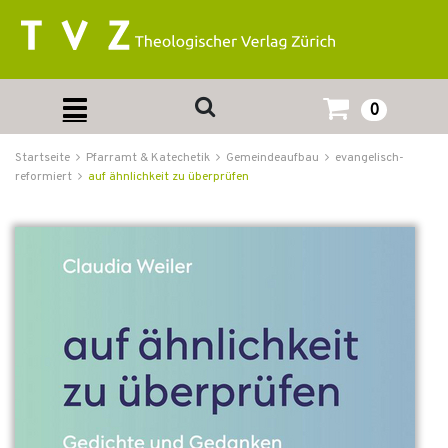
0
Startseite
Pfarramt & Katechetik
Gemeindeaufbau
evangelisch-
reformiert
auf ähnlichkeit zu überprüfen