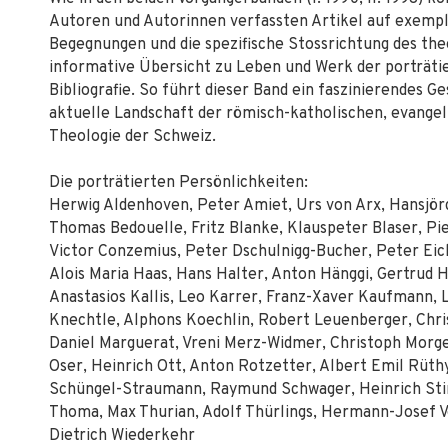
Autoren und Autorinnen verfassten Artikel auf exempl
Begegnungen und die spezifische Stossrichtung des the
informative Übersicht zu Leben und Werk der porträtie
Bibliografie. So führt dieser Band ein faszinierendes G
aktuelle Landschaft der römisch-katholischen, evangel
Theologie der Schweiz.
Die porträtierten Persönlichkeiten:
Herwig Aldenhoven, Peter Amiet, Urs von Arx, Hansjör
Thomas Bedouelle, Fritz Blanke, Klauspeter Blaser, Pi
Victor Conzemius, Peter Dschulnigg-Bucher, Peter Eiche
Alois Maria Haas, Hans Halter, Anton Hänggi, Gertrud 
Anastasios Kallis, Leo Karrer, Franz-Xaver Kaufmann,
Knechtle, Alphons Koechlin, Robert Leuenberger, Chri
Daniel Marguerat, Vreni Merz-Widmer, Christoph Morgen
Oser, Heinrich Ott, Anton Rotzetter, Albert Emil Rüth
Schüngel-Straumann, Raymund Schwager, Heinrich Stir
Thoma, Max Thurian, Adolf Thürlings, Hermann-Josef V
Dietrich Wiederkehr