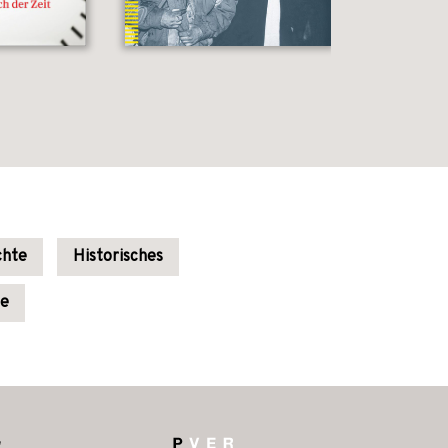
chte
Historisches
ie