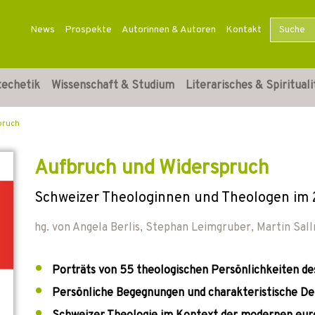
News
Prospekte
Autorinnen & Autoren
Kontakt
techetik
Wissenschaft & Studium
Literarisches & Spirituali
pruch
Aufbruch und Widerspruch
Schweizer Theologinnen und Theologen im 
hg. von
Angela Berlis
,
Stephan Leimgruber
,
Martin Sal
Porträts von 55 theologischen Persönlichkeiten des
Persönliche Begegnungen und charakteristische D