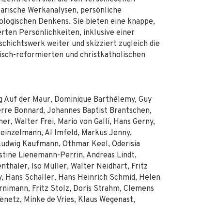
arische Werkanalysen, persönliche
ologischen Denkens. Sie bieten eine knappe,
rten Persönlichkeiten, inklusive einer
eschichtswerk weiter und skizziert zugleich die
isch-reformierten und christkatholischen
g Auf der Maur, Dominique Barthélemy, Guy
erre Bonnard, Johannes Baptist Brantschen,
r, Walter Frei, Mario von Galli, Hans Gerny,
Heinzelmann, Al Imfeld, Markus Jenny,
 Ludwig Kaufmann, Othmar Keel, Oderisia
stine Lienemann-Perrin, Andreas Lindt,
thaler, Iso Müller, Walter Neidhart, Fritz
y, Hans Schaller, Hans Heinrich Schmid, Helen
nimann, Fritz Stolz, Doris Strahm, Clemens
enetz, Minke de Vries, Klaus Wegenast,