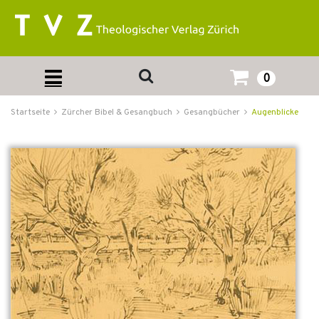
0
Startseite
Zürcher Bibel & Gesangbuch
Gesangbücher
Augenblicke