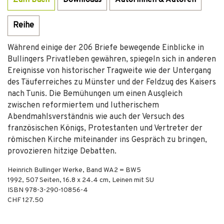
Zum Buch
Downloads
Autorinnen & Autoren
Reihe
Während einige der 206 Briefe bewegende Einblicke in
Bullingers Privatleben gewähren, spiegeln sich in anderen
Ereignisse von historischer Tragweite wie der Untergang
des Täuferreiches zu Münster und der Feldzug des Kaisers
nach Tunis. Die Bemühungen um einen Ausgleich
zwischen reformiertem und lutherischem
Abendmahlsverständnis wie auch der Versuch des
französischen Königs, Protestanten und Vertreter der
römischen Kirche miteinander ins Gespräch zu bringen,
provozieren hitzige Debatten.
Heinrich Bullinger Werke, Band WA2 = BW5
1992
,
507
Seiten, 16.8 x 24.4 cm,
Leinen mit SU
ISBN
978-3-290-10856-4
CHF 127.50