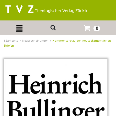
0
Startseite
Neuerscheinungen
Kommentare zu den neutestamentlichen
Briefen