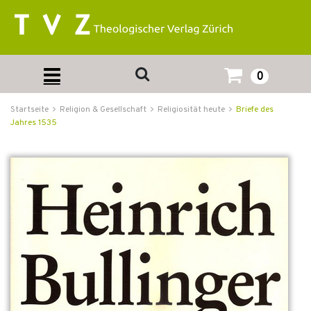
0
Startseite
Religion & Gesellschaft
Religiosität heute
Briefe des
Jahres 1535