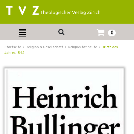
0
Startseite
Religion & Gesellschaft
Religiosität heute
Briefe des
Jahres 1542