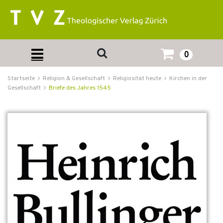
0
Startseite
Religion & Gesellschaft
Religiosität heute
Kirchen in der
Gesellschaft
Briefe des Jahres 1545